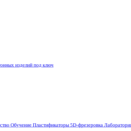
ство
Обучение
Пластификаторы
5D-фрезеровка
Лаборатори