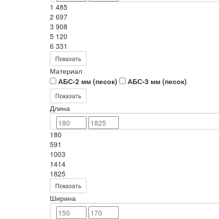
1 485
2 697
3 908
5 120
6 331
Показать
Материал
АБС-2 мм (песок)
АБС-3 мм (песок)
Показать
Длина
180
591
1003
1414
1825
Показать
Ширина