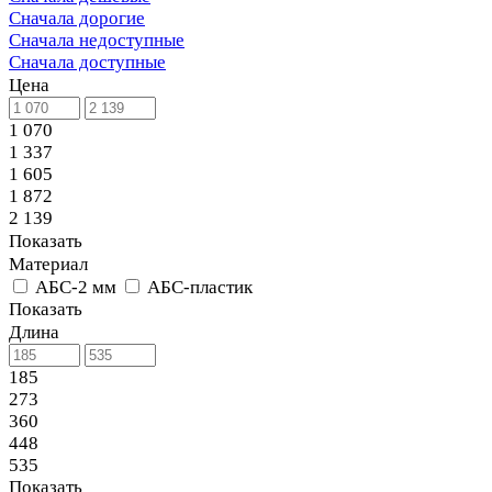
Сначала дорогие
Сначала недоступные
Сначала доступные
Цена
1 070
1 337
1 605
1 872
2 139
Показать
Материал
АБС-2 мм
АБС-пластик
Показать
Длина
185
273
360
448
535
Показать