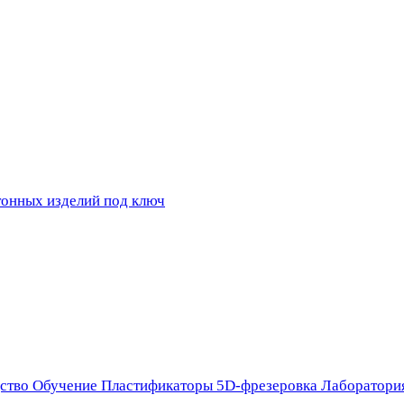
ство
Обучение
Пластификаторы
5D-фрезеровка
Лаборатори