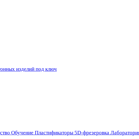
ство
Обучение
Пластификаторы
5D-фрезеровка
Лаборатори