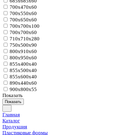
685x685x60
700x470x60
700x550x60
700x650x60
700x700x100
700x700x60
710x710x280
750x500x90
800x910x60
800x950x60
855x400x40
855x500x40
855x600x40
890x440x60
900x800x55
Показать
Показать
Главная
Каталог
Продукция
Пластиковые формы