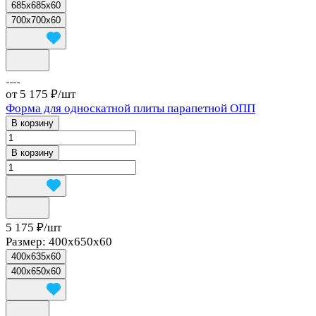
685x685x60
700x700x60
от 5 175 ₽/
шт
Форма для односкатной плиты парапетной ОПП
В корзину
В корзину
5 175 ₽/
шт
Размер:
400x650x60
400x635x60
400x650x60