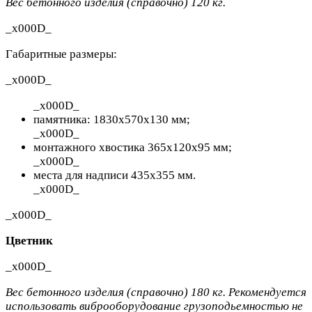
Вес бетонного изделия (справочно) 120 кг.
_x000D_
Габаритные размеры:
_x000D_
_x000D_
памятника:
1830x570x130
мм;
_x000D_
монтажного хвостика 365х120х95 мм;
_x000D_
места для надписи 435х355 мм.
_x000D_
_x000D_
Цветник
_x000D_
Вес бетонного изде
лия (справочно) 180 кг. Рекомендуется
использовать виброоборудование грузоподьемностью не