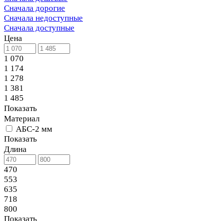
Сначала дорогие
Сначала недоступные
Сначала доступные
Цена
1 070
1 174
1 278
1 381
1 485
Показать
Материал
АБС-2 мм
Показать
Длина
470
553
635
718
800
Показать