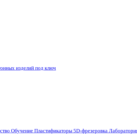
ство
Обучение
Пластификаторы
5D-фрезеровка
Лаборатори