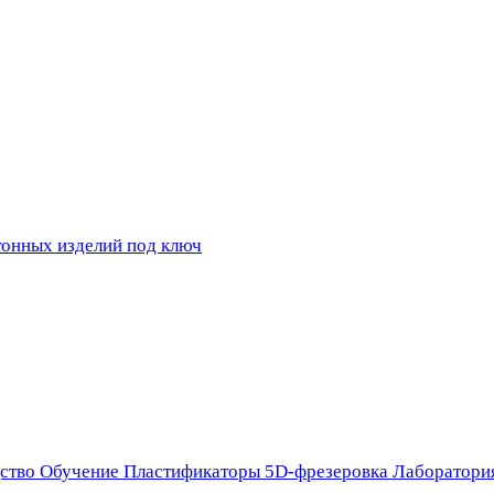
ство
Обучение
Пластификаторы
5D-фрезеровка
Лаборатори