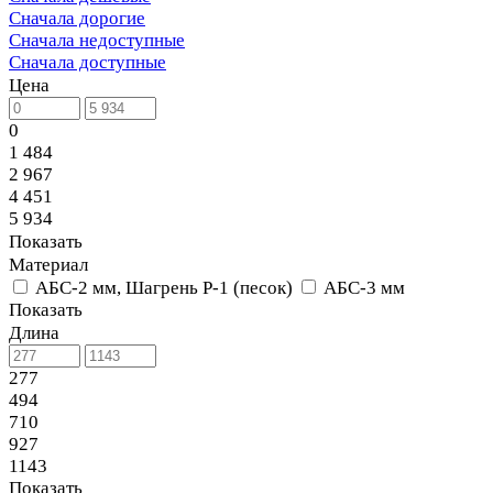
Сначала дорогие
Сначала недоступные
Сначала доступные
Цена
0
1 484
2 967
4 451
5 934
Показать
Материал
АБС-2 мм, Шагрень Р-1 (песок)
АБС-3 мм
Показать
Длина
277
494
710
927
1143
Показать