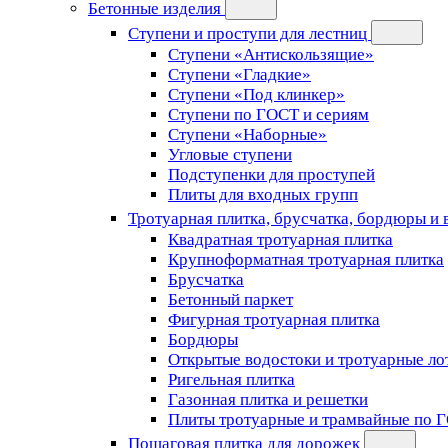
Бетонные изделия
Ступени и проступи для лестниц
Ступени «Антискользящие»
Ступени «Гладкие»
Ступени «Под клинкер»
Ступени по ГОСТ и сериям
Ступени «Наборные»
Угловые ступени
Подступенки для проступей
Плиты для входных групп
Тротуарная плитка, брусчатка, бордюры и
Квадратная тротуарная плитка
Крупноформатная тротуарная плитка
Брусчатка
Бетонный паркет
Фигурная тротуарная плитка
Бордюры
Открытые водостоки и тротуарные ло
Ригельная плитка
Газонная плитка и решетки
Плиты тротуарные и трамвайные по 
Пошаговая плитка для дорожек