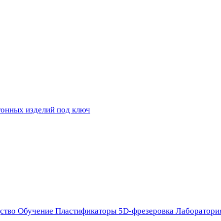
ство
Обучение
Пластификаторы
5D-фрезеровка
Лаборатори