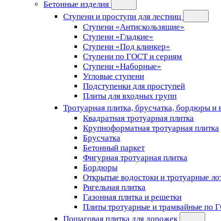
Бетонные изделия
Ступени и проступи для лестниц
Ступени «Антискользящие»
Ступени «Гладкие»
Ступени «Под клинкер»
Ступени по ГОСТ и сериям
Ступени «Наборные»
Угловые ступени
Подступенки для проступей
Плиты для входных групп
Тротуарная плитка, брусчатка, бордюры и
Квадратная тротуарная плитка
Крупноформатная тротуарная плитка
Брусчатка
Бетонный паркет
Фигурная тротуарная плитка
Бордюры
Открытые водостоки и тротуарные ло
Ригельная плитка
Газонная плитка и решетки
Плиты тротуарные и трамвайные по 
Пошаговая плитка для дорожек