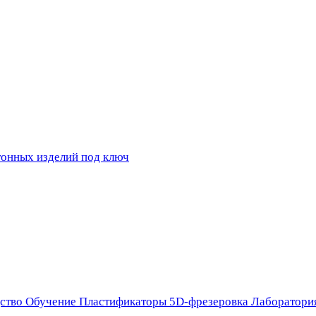
ство
Обучение
Пластификаторы
5D-фрезеровка
Лаборатори