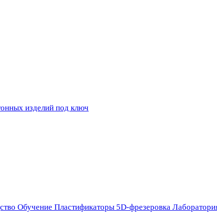
ство
Обучение
Пластификаторы
5D-фрезеровка
Лаборатори