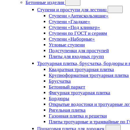
Бетонные изделия
Ступени и проступи для лестниц
Ступени «Антискользящие»
Ступени «Гладкие»
Ступени «Под клинкер»
Ступени по ГОСТ и сериям
Ступени «Наборные»
Угловые ступени
Подступенки для проступей
Плиты для входных групп
Тротуарная плитка, брусчатка, бордюры и
Квадратная тротуарная плитка
Крупноформатная тротуарная плитка
Брусчатка
Бетонный паркет
Фигурная тротуарная плитка
Бордюры
Открытые водостоки и тротуарные ло
Ригельная плитка
Газонная плитка и решетки
Плиты тротуарные и трамвайные по 
Пошаговая плитка для дорожек