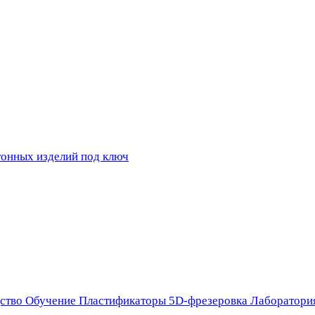
ство
Обучение
Пластификаторы
5D-фрезеровка
Лаборатори